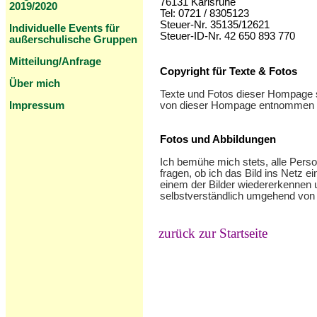
76131 Karlsruhe
201
9/2020
Tel: 0721 / 8305123
Steuer-Nr. 35135/12621
Individuelle Events
für
Steuer-ID-Nr. 42 650 893 770
außerschulische Gruppen
Mitteilung/Anfrage
Copyright für Texte & Fotos
Über mich
Texte und Fotos dieser Hompage s
Impressum
von dieser Hompage entnommen u
Fotos und Abbildungen
Ich bemühe mich stets, alle Person
fragen, ob ich das Bild ins Netz e
einem der Bilder wiedererkennen 
selbstverständlich umgehend von di
zurück zur Startseite